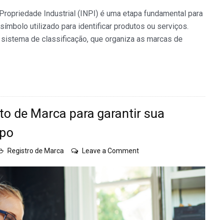
 Propriedade Industrial (INPI) é uma etapa fundamental para
símbolo utilizado para identificar produtos ou serviços.
m sistema de classificação, que organiza as marcas de
 de Marca para garantir sua
mpo
on
Registro de Marca
Leave a Comment
O
papel
do
Acompanhamento
de
Marca