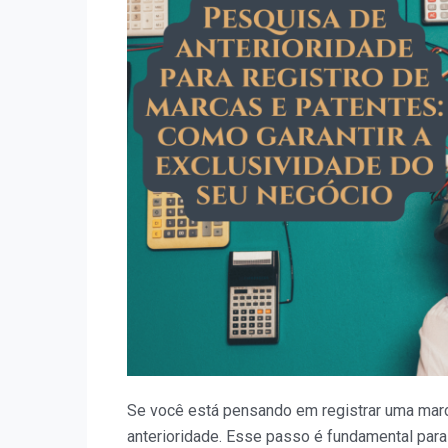
para
registro
de
marcas
e
patentes:
como
garantir
a
exclusividade
do
seu
negócio
Se você está pensando em registrar uma marca
anterioridade. Esse passo é fundamental para 