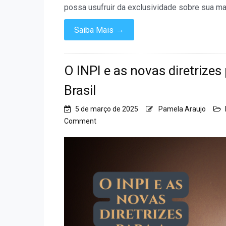
possa usufruir da exclusividade sobre sua ma
→
Saiba Mais
O INPI e as novas diretrizes
Brasil
5 de março de 2025
Pamela Araujo
on
Comment
O
INPI
e
as
novas
diretrizes
para
a
Propriedade
Intelectual