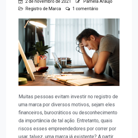
2 de novembro de 2021
Pamela Araujo
em
Registro de Marca
1 comentário
O
que
acontece
se
usar
uma
marca
já
existente?
Muitas pessoas evitam investir no registro de
uma marca por diversos motivos, sejam eles
financeiros, burocráticos ou desconhecimento
da importância de tal ação. Entretanto, quais
riscos esses empreendedores por correr por
usar, talvez, uma marca já existente? A partir