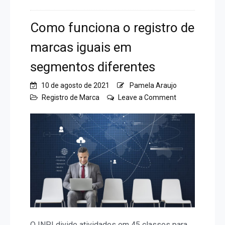
Como funciona o registro de
marcas iguais em
segmentos diferentes
10 de agosto de 2021
Pamela Araujo
on
Registro de Marca
Leave a Comment
Como
funciona
o
registro
de
marcas
iguais
em
segmentos
diferentes
O INPI divide atividades em 45 classes para